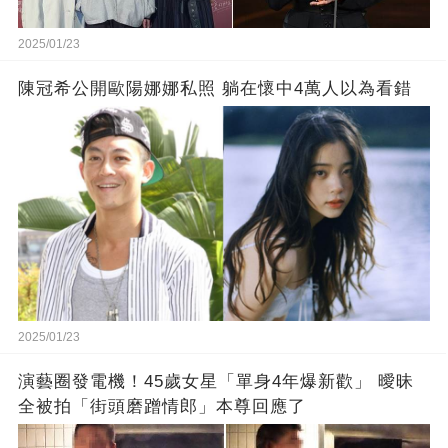
2025/01/23
陳冠希公開歐陽娜娜私照 躺在懷中4萬人以為看錯
2025/01/23
演藝圈發電機！45歲女星「單身4年爆新歡」 曖昧
全被拍「街頭磨蹭情郎」本尊回應了