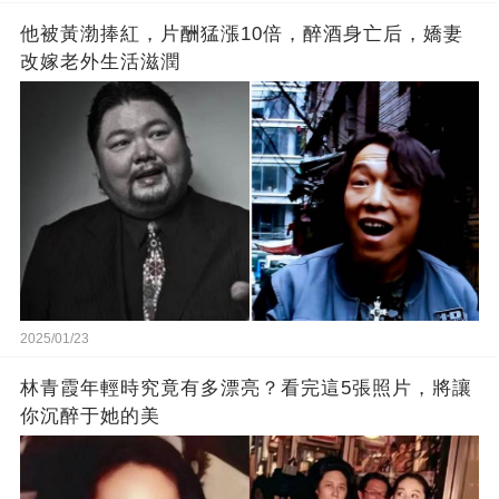
他被黃渤捧紅，片酬猛漲10倍，醉酒身亡后，嬌妻
改嫁老外生活滋潤
2025/01/23
林青霞年輕時究竟有多漂亮？看完這5張照片，將讓
你沉醉于她的美