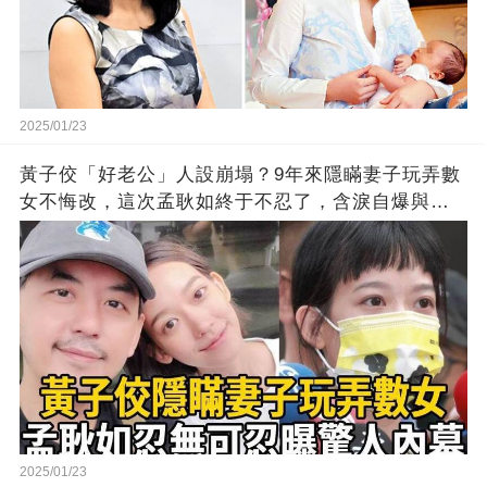
2025/01/23
黃子佼「好老公」人設崩塌？9年來隱瞞妻子玩弄數
女不悔改，這次孟耿如終于不忍了，含淚自爆與黃
子佼真實婚姻內幕讓人驚！
2025/01/23