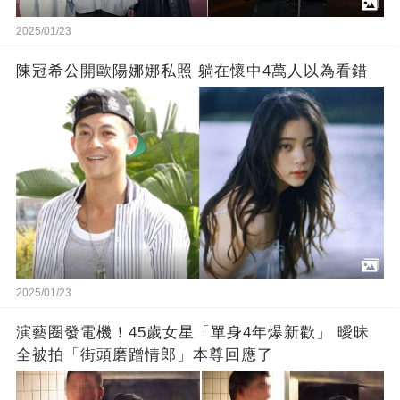
2025/01/23
陳冠希公開歐陽娜娜私照 躺在懷中4萬人以為看錯
2025/01/23
演藝圈發電機！45歲女星「單身4年爆新歡」 曖昧
全被拍「街頭磨蹭情郎」本尊回應了