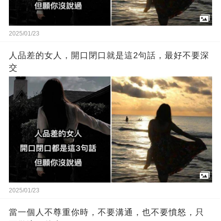
2025/01/23
人品差的女人，開口閉口就是這2句話，最好不要深
交
2025/01/23
當一個人不尊重你時，不要溝通，也不要憤怒，只