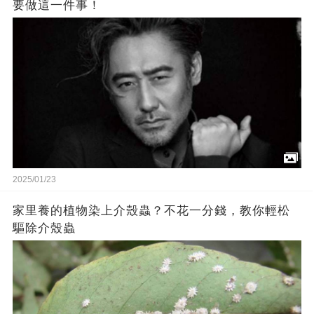
要做這一件事！
2025/01/23
家里養的植物染上介殼蟲？不花一分錢，教你輕松
驅除介殼蟲