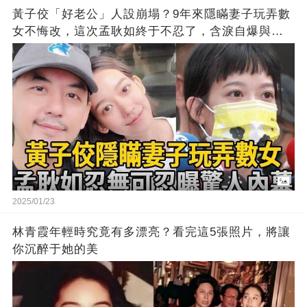
黃子佼「好老公」人設崩塌？9年來隱瞞妻子玩弄數
女不悔改，這次孟耿如終于不忍了，含淚自爆與黃
子佼真實婚姻內幕讓人驚！
2025/01/23
林青霞年輕時究竟有多漂亮？看完這5張照片，將讓
你沉醉于她的美