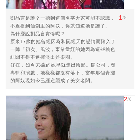
1
/8
劉品言是誰？一聽到這個名字大家可能不認識，
不過提到仙劍里的阿奴，你就知道她是誰了。
為什麼說劉品言實慘呢？
原來17歲的她曾經因為和阮經天的戀情而陷入了
一陣「初次」風波，事業當紅的她因為這些桃色
緋聞不得不選擇淡出娛樂圈。
好在，如今33歲的她早就走出陰影。開公司，發
專輯和演戲，她樣樣都沒有落下，當年那個青澀
的阿奴現如今已經逆襲成了美女老闆。
2
/8