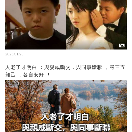
2025/01/23
人老了才明白 ：與親戚斷交，與同事斷聯 ，尋三五
知己 ，各自安好 ！